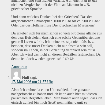
inhaltichen und stilistischen Varianz. Auf jeden Fall ist das
nicht zu Vergleichen mit der Fülle an Literatur in z.B.
griechischer Sprache.
Und dann welches Denken bei den Griechen? Das der
altgriechischen Philosophen 1000 v. Chr bis ca. 500 v. Chr?
Oder das des Hellenismus? Die griechischen Mysterien?
Da ergeben sich für mich schon so viele Probleme alleine aus
den paar Beispielen, dass ich eine solche Gegenüberstellung
generell lassen würde. Ich meine, es ist ja nicht falsch, zu
betonen, dass unser Denken nicht nur abstrakt sein soll,
sondern im Leben, in der Beziehung verankert sein muss.
Aber ich würd das nicht an diesen Begriffen festmachen. Da
denke ich doch wieder „griechisch“ 😛 😉
Antworten
Hufi
sagt:
17. Mai 2006 um 21:57 Uhr
Also: Ich erahne da einen Unterschied, ohne genauer
nachgeforscht zu haben und ich kann auch hier mit diesen
pauschalen Begriffen leben. Man könnte auch sagen, dass ich
einfach zu faul bin mich (jetzt) noch näher damit zu