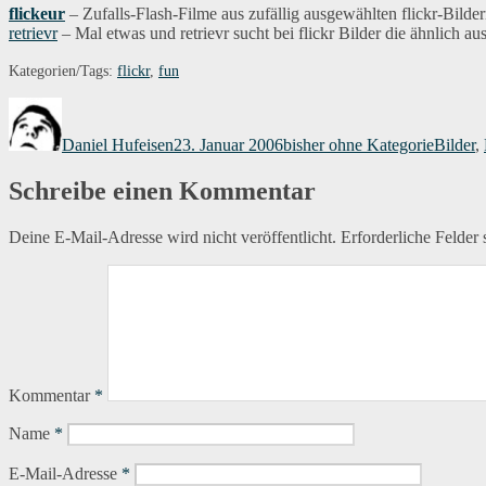
flickeur
– Zufalls-Flash-Filme aus zufällig ausgewählten flickr-Bilder
retrievr
– Mal etwas und retrievr sucht bei flickr Bilder die ähnlich au
Kategorien/Tags:
flickr
,
fun
Autor
Veröffentlicht
Kategorien
Schlagw
am
Daniel Hufeisen
23. Januar 2006
bisher ohne Kategorie
Bilder
,
Schreibe einen Kommentar
Deine E-Mail-Adresse wird nicht veröffentlicht.
Erforderliche Felder 
Kommentar
*
Name
*
E-Mail-Adresse
*