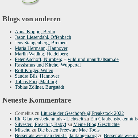
Blogs von anderen
Anna Koppri, Berlin
Jason Liesendahl, Offenbach
Jens Stangenberg, Bremen
Maria Hermann, Hannover
Marlin Watling, Heidelberg
Peter Aschoff, Nürnberg
+
wild-und-unaufhaltsam.de
Rassismus und Kirche, Wuppertal
Rolf Krüger, Witten
Sandra Bils, Hannover
Tobias Faix, Marburg
Tobias Zöllner, Burgstädt
Neueste Kommentare
Cornelius
zu
Liturgie der Geschöpfe @Freakstock 2022
Ein Glaubensbekenntnis - Lichtzeit
zu
Ein Glaubensbekenntnis
Silvester | Preach it, Baby!
zu
Meine Blog-Geschichte
Mitschu
zu
Die besten Freeware Mac Tools
Besser als wie man denkt? | fairlangen.org
zu
Besser als wie m