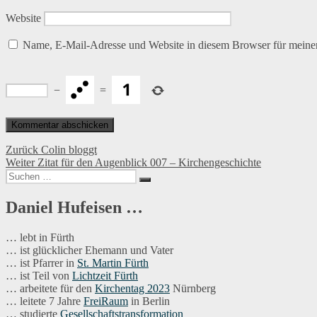
Website
Name, E-Mail-Adresse und Website in diesem Browser für meine
−
=
Beitragsnavigation
Vorheriger
Zurück
Colin bloggt
Nächster
Beitrag:
Weiter
Zitat für den Augenblick 007 – Kirchengeschichte
Suchen
Beitrag:
Suchen
nach:
Daniel Hufeisen …
… lebt in Fürth
… ist glücklicher Ehemann und Vater
… ist Pfarrer in
St. Martin Fürth
… ist Teil von
Lichtzeit Fürth
… arbeitete für den
Kirchentag 2023
Nürnberg
… leitete 7 Jahre
FreiRaum
in Berlin
… studierte
Gesellschaftstransformation