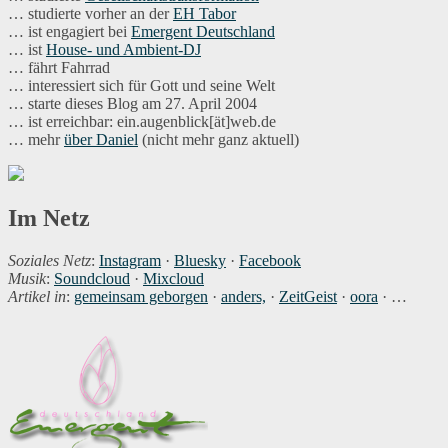
… studierte vorher an der
EH Tabor
… ist engagiert bei
Emergent Deutschland
… ist
House- und Ambient-DJ
… fährt Fahrrad
… interessiert sich für Gott und seine Welt
… starte dieses Blog am 27. April 2004
… ist erreichbar: ein.augenblick[ät]web.de
… mehr
über Daniel
(nicht mehr ganz aktuell)
Im Netz
Soziales Netz
:
Instagram
·
Bluesky
·
Facebook
Musik
:
Soundcloud
·
Mixcloud
Artikel in
:
gemeinsam geborgen
·
anders,
·
ZeitGeist
·
oora
· …