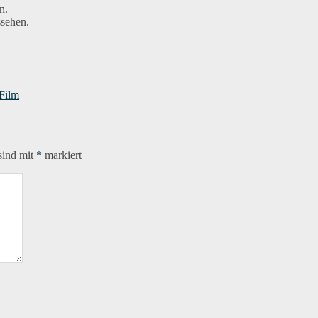
n.
ssehen.
örter
Film
sind mit
*
markiert