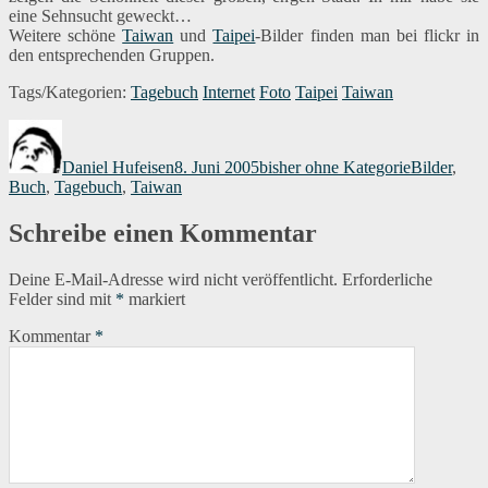
eine Sehnsucht geweckt…
Weitere schöne
Taiwan
und
Taipei
-Bilder finden man bei flickr in
den entsprechenden Gruppen.
Tags/Kategorien:
Tagebuch
Internet
Foto
Taipei
Taiwan
Autor
Veröffentlicht
Kategorien
Schlagwört
am
Daniel Hufeisen
8. Juni 2005
bisher ohne Kategorie
Bilder
,
Buch
,
Tagebuch
,
Taiwan
Schreibe einen Kommentar
Deine E-Mail-Adresse wird nicht veröffentlicht.
Erforderliche
Felder sind mit
*
markiert
Kommentar
*