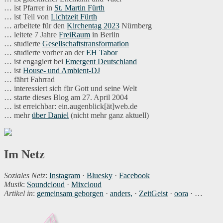
… ist Pfarrer in
St. Martin Fürth
… ist Teil von
Lichtzeit Fürth
… arbeitete für den
Kirchentag 2023
Nürnberg
… leitete 7 Jahre
FreiRaum
in Berlin
… studierte
Gesellschaftstransformation
… studierte vorher an der
EH Tabor
… ist engagiert bei
Emergent Deutschland
… ist
House- und Ambient-DJ
… fährt Fahrrad
… interessiert sich für Gott und seine Welt
… starte dieses Blog am 27. April 2004
… ist erreichbar: ein.augenblick[ät]web.de
… mehr
über Daniel
(nicht mehr ganz aktuell)
Im Netz
Soziales Netz
:
Instagram
·
Bluesky
·
Facebook
Musik
:
Soundcloud
·
Mixcloud
Artikel in
:
gemeinsam geborgen
·
anders,
·
ZeitGeist
·
oora
· …