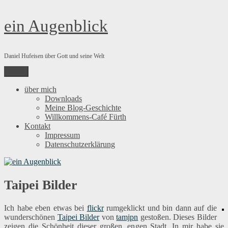
Zum
ein Augenblick
Inhalt
springen
Daniel Hufeisen über Gott und seine Welt
Menü
über mich
Downloads
Meine Blog-Geschichte
Willkommens-Café Fürth
Kontakt
Impressum
Datenschutzerklärung
Taipei Bilder
Ich habe eben etwas bei
flickr
rumgeklickt und bin dann auf die
wunderschönen
Taipei Bilder
von
tamjpn
gestoßen. Dieses Bilder
zeigen die Schönheit dieser großen, engen Stadt. In mir habe sie