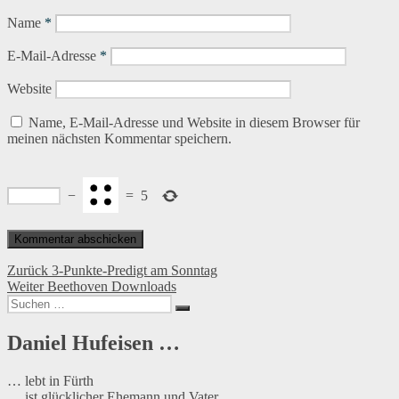
Name
*
E-Mail-Adresse
*
Website
Name, E-Mail-Adresse und Website in diesem Browser für
meinen nächsten Kommentar speichern.
−
=
5
Beitragsnavigation
Vorheriger
Zurück
3-Punkte-Predigt am Sonntag
Nächster
Beitrag:
Weiter
Beethoven Downloads
Suchen
Beitrag:
Suchen
nach:
Daniel Hufeisen …
… lebt in Fürth
… ist glücklicher Ehemann und Vater