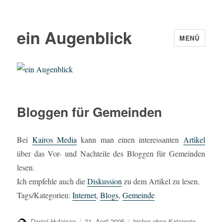
ein Augenblick
MENÜ
Bloggen für Gemeinden
Bei
Kairos Media
kann man einen interessanten
Artikel
über das Vor- und Nachteile des Bloggen für Gemeinden
lesen.
Ich empfehle auch die
Diskussion
zu dem Artikel zu lesen.
Tags/Kategorien:
Internet
,
Blogs
,
Gemeinde
Autor
Veröffentlicht
Kategorien
Daniel Hufeisen
21. April 2005
bisher ohne Kategorie