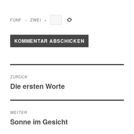
FÜNF
−
ZWEI
=
Beitragsnavigation
ZURÜCK
Die ersten Worte
Vorheriger
Beitrag:
WEITER
Sonne im Gesicht
Nächster
Beitrag: