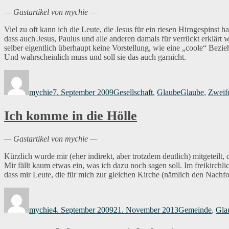
— Gastartikel von mychie —
Viel zu oft kann ich die Leute, die Jesus für ein riesen Hirngespinst h
dass auch Jesus, Paulus und alle anderen damals für verrückt erklärt
selber eigentlich überhaupt keine Vorstellung, wie eine „coole“ Bezi
Und wahrscheinlich muss und soll sie das auch garnicht.
Autor
Veröffentlicht
Kategorien
Schlagwörter
am
mychie
7. September 2009
Gesellschaft
,
Glaube
Glaube
,
Zweif
Ich komme in die Hölle
— Gastartikel von mychie —
Kürzlich wurde mir (eher indirekt, aber trotzdem deutlich) mitgeteilt
Mir fällt kaum etwas ein, was ich dazu noch sagen soll. Im freikirchl
dass mir Leute, die für mich zur gleichen Kirche (nämlich den Nachfo
Autor
Veröffentlicht
Kategorien
am
mychie
4. September 2009
21. November 2013
Gemeinde
,
Gla