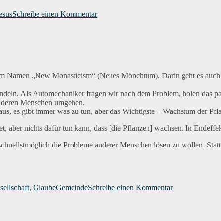
Befreundet
esus
Schreibe einen Kommentar
mit
…
 dem Namen „New Monasticism“ (Neues Mönchtum). Darin geht es auch 
ndeln. Als Automechaniker fragen wir nach dem Problem, holen das pas
 anderen Menschen umgehen.
 aus, es gibt immer was zu tun, aber das Wichtigste – Wachstum der Pfl
t, aber nichts dafür tun kann, dass [die Pflanzen] wachsen. In Endeffek
schnellstmöglich die Probleme anderer Menschen lösen zu wollen. Stattde
Schlagwörter
zu
Gärtner
sellschaft
,
Glaube
Gemeinde
Schreibe einen Kommentar
statt
Automechanike