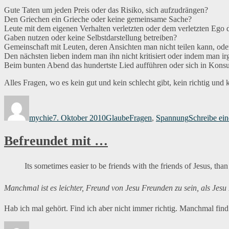
Gute Taten um jeden Preis oder das Risiko, sich aufzudrängen?
Den Griechen ein Grieche oder keine gemeinsame Sache?
Leute mit dem eigenen Verhalten verletzten oder dem verletzten Ego
Gaben nutzen oder keine Selbstdarstellung betreiben?
Gemeinschaft mit Leuten, deren Ansichten man nicht teilen kann, oder
Den nächsten lieben indem man ihn nicht kritisiert oder indem man i
Beim bunten Abend das hundertste Lied aufführen oder sich in Konsum
Alles Fragen, wo es kein gut und kein schlecht gibt, kein richtig un
Autor
Veröffentlicht
Kategorien
Schlagwörter
am
mychie
7. Oktober 2010
Glaube
Fragen
,
Spannung
Schreibe ei
Befreundet mit …
Its sometimes easier to be friends with the friends of Jesus, than
Manchmal ist es leichter, Freund von Jesu Freunden zu sein, als Jesu 
Hab ich mal gehört. Find ich aber nicht immer richtig. Manchmal find i
Autor
Veröffentlicht
Kategorien
Schlagwörter