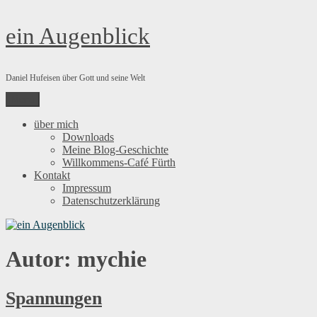
Zum
ein Augenblick
Inhalt
springen
Daniel Hufeisen über Gott und seine Welt
Menü
über mich
Downloads
Meine Blog-Geschichte
Willkommens-Café Fürth
Kontakt
Impressum
Datenschutzerklärung
Autor:
mychie
Spannungen