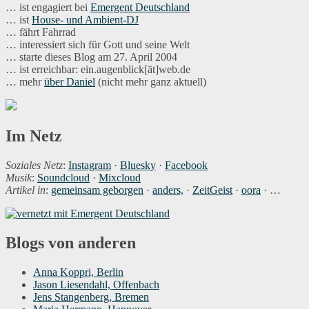
… ist engagiert bei
Emergent Deutschland
… ist
House- und Ambient-DJ
… fährt Fahrrad
… interessiert sich für Gott und seine Welt
… starte dieses Blog am 27. April 2004
… ist erreichbar: ein.augenblick[ät]web.de
… mehr
über Daniel
(nicht mehr ganz aktuell)
Im Netz
Soziales Netz
:
Instagram
·
Bluesky
·
Facebook
Musik
:
Soundcloud
·
Mixcloud
Artikel in
:
gemeinsam geborgen
·
anders,
·
ZeitGeist
·
oora
· …
Blogs von anderen
Anna Koppri, Berlin
Jason Liesendahl, Offenbach
Jens Stangenberg, Bremen