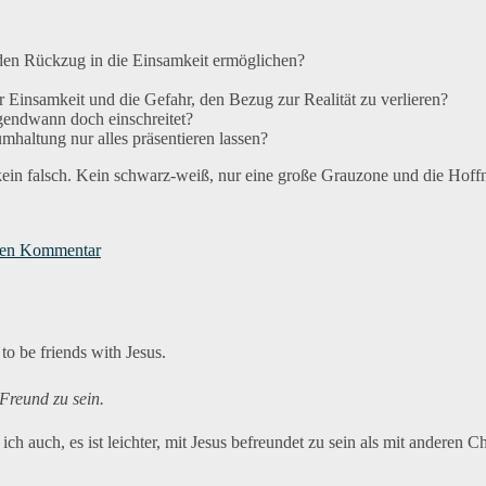
 den Rückzug in die Einsamkeit ermöglichen?
 Einsamkeit und die Gefahr, den Bezug zur Realität zu verlieren?
rgendwann doch einschreitet?
haltung nur alles präsentieren lassen?
d kein falsch. Kein schwarz-weiß, nur eine große Grauzone und die Hof
zu
Spannungen
nen Kommentar
 to be friends with Jesus.
Freund zu sein.
ch auch, es ist leichter, mit Jesus befreundet zu sein als mit anderen Ch
zu