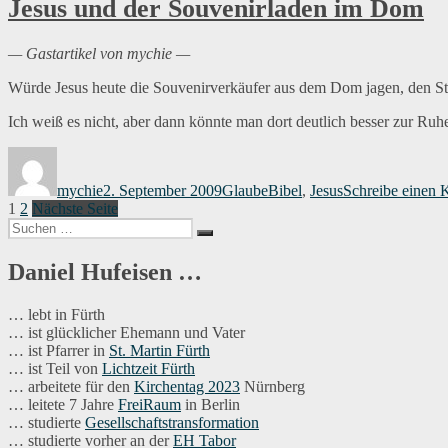
Jesus und der Souvenirladen im Dom
— Gastartikel von mychie —
Würde Jesus heute die Souvenirverkäufer aus dem Dom jagen, den S
Ich weiß es nicht, aber dann könnte man dort deutlich besser zur R
Autor
Veröffentlicht
Kategorien
Schlagwörter
am
mychie
2. September 2009
Glaube
Bibel
,
Jesus
Schreibe einen
Seitennummerierung
Seite
Seite
1
2
Nächste Seite
Suchen
der
Suchen
nach:
Beiträge
Daniel Hufeisen …
… lebt in Fürth
… ist glücklicher Ehemann und Vater
… ist Pfarrer in
St. Martin Fürth
… ist Teil von
Lichtzeit Fürth
… arbeitete für den
Kirchentag 2023
Nürnberg
… leitete 7 Jahre
FreiRaum
in Berlin
… studierte
Gesellschaftstransformation
… studierte vorher an der
EH Tabor