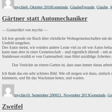
am
mychie
6. Oktober 2010
Gemeinde
,
Glaube
Freunde
,
Glaube
,
J
Gärtner statt Automechaniker
— Gastartikel von mychie —
Ich lese gerade ein Buch über christliche Wohngemeinschaften mit
Umfeld umgehen.
Der Autor meint, wir würden andere Leute viel zu oft wie Autos beha
kann man aber in einer Gemeinschaft – und eigentlich überall – mit
Stattdessen erzählt er von Gartenarbeit: man führt unzählige Arbeiten
Das Verückte an einem Garten ist, dass man immer daran arbeite
Ich finde das ein sehr schönes Bild. Wie oft neigen wir dazu, einfach 
kümmern, und für das Wachstum beten, und warten.
Autor
Veröffentlicht
Kategorien
am
mychie
10. September 2009
21. November 2013
Gemeinde
,
Ge
Zweifel