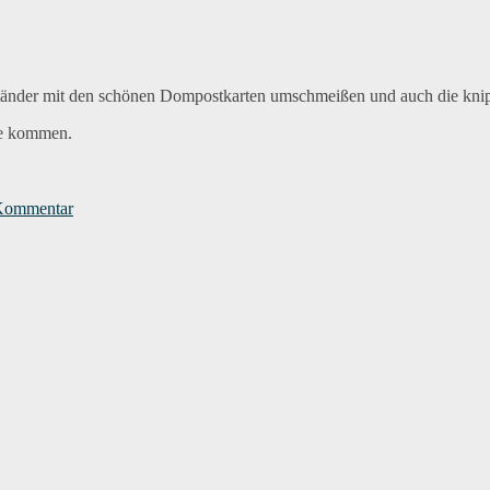
Hölle
tänder mit den schönen Dompostkarten umschmeißen und auch die knip
uhe kommen.
zu
Jesus
 Kommentar
und
der
Souvenirladen
im
Dom