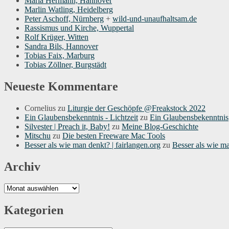
Maria Hermann, Hannover
Marlin Watling, Heidelberg
Peter Aschoff, Nürnberg
+
wild-und-unaufhaltsam.de
Rassismus und Kirche, Wuppertal
Rolf Krüger, Witten
Sandra Bils, Hannover
Tobias Faix, Marburg
Tobias Zöllner, Burgstädt
Neueste Kommentare
Cornelius
zu
Liturgie der Geschöpfe @Freakstock 2022
Ein Glaubensbekenntnis - Lichtzeit
zu
Ein Glaubensbekenntnis
Silvester | Preach it, Baby!
zu
Meine Blog-Geschichte
Mitschu
zu
Die besten Freeware Mac Tools
Besser als wie man denkt? | fairlangen.org
zu
Besser als wie m
Archiv
Archiv
Kategorien